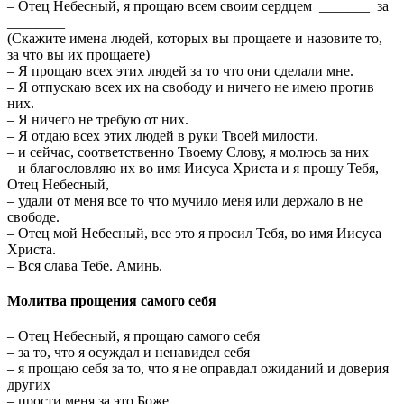
– Отец Небесный, я прощаю всем своим сердцем _______ за
________
(Скажите имена людей, которых вы прощаете и назовите то,
за что вы их прощаете)
– Я прощаю всех этих людей за то что они сделали мне.
– Я отпускаю всех их на свободу и ничего не имею против
них.
– Я ничего не требую от них.
– Я отдаю всех этих людей в руки Твоей милости.
– и сейчас, соответственно Твоему Слову, я молюсь за них
– и благословляю их во имя Иисуса Христа и я прошу Тебя,
Отец Небесный,
– удали от меня все то что мучило меня или держало в не
свободе.
– Отец мой Небесный, все это я просил Тебя, во имя Иисуса
Христа.
– Вся слава Тебе. Аминь.
Молитва прощения самого себя
– Отец Небесный, я прощаю самого себя
– за то, что я осуждал и ненавидел себя
– я прощаю себя за то, что я не оправдал ожиданий и доверия
других
– прости меня за это Боже