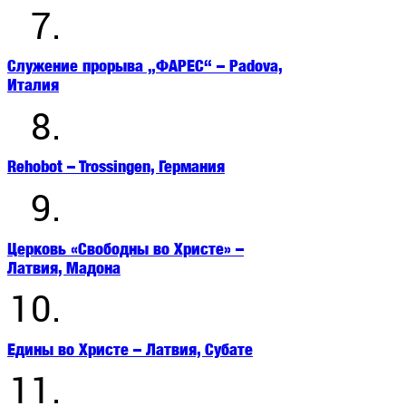
7.
Служение прорыва „ФАРЕС“ – Padova,
Италия
8.
Rehobot – Trossingen, Германия
9.
Церковь «Свободны во Христе» –
Латвия, Мадона
10.
Едины во Христе – Латвия, Субате
11.