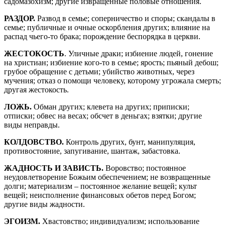
садомазохизм; другие извращенные половые отношения.
РАЗДОР.
Развод в семье; соперничество и споры; скандалы в
семье; публичные и очные оскорбления других; влияние на
распад чьего-то брака; порождение беспорядка в церкви.
ЖЕСТОКОСТЬ
. Уличные драки; избиение людей, гонение
на христиан; избиение кого-то в семье; ярость; пьяный дебош;
грубое обращение с детьми; убийство животных, через
мучения; отказ о помощи человеку, которому угрожала смерть;
другая жестокость.
ЛОЖЬ.
Обман других; клевета на других; приписки;
отписки; обвес на весах; обсчет в деньгах; взятки; другие
виды неправды.
КОЛДОВСТВО.
Контроль других, бунт, манипуляция,
противостояние, запугивание, шантаж, забастовка.
ЖАДНОСТЬ И ЗАВИСТЬ.
Воровство; постоянное
неудовлетворение Божьим обеспечением; не возвращенные
долги; материализм – постоянное желание вещей; культ
вещей; неисполнение финансовых обетов перед Богом;
другие виды жадности.
ЭГОИЗМ.
Хвастовство; индивидуализм; использование