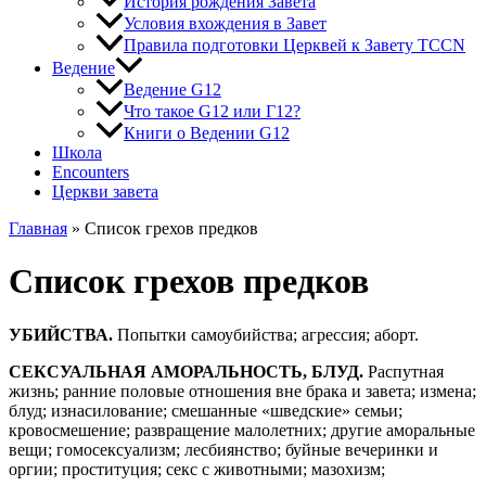
История рождения Завета
Условия вхождения в Завет
Правила подготовки Церквей к Завету TCCN
Ведение
Ведение G12
Что такое G12 или Г12?
Книги о Ведении G12
Школа
Encounters
Церкви завета
Главная
»
Список грехов предков
Список грехов предков
УБИЙСТВА.
Попытки самоубийства; агрессия; аборт.
СЕКСУАЛЬНАЯ АМОРАЛЬНОСТЬ, БЛУД.
Распутная
жизнь; ранние половые отношения вне брака и завета; измена;
блуд; изнасилование; смешанные «шведские» семьи;
кровосмешение; развращение малолетних; другие аморальные
вещи; гомосексуализм; лесбиянство; буйные вечеринки и
оргии; проституция; секс с животными; мазохизм;