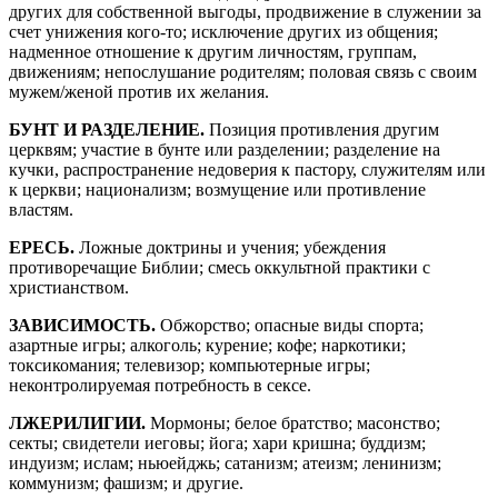
других для собственной выгоды, продвижение в служении за
счет унижения кого-то; исключение других из общения;
надменное отношение к другим личностям, группам,
движениям; непослушание родителям; половая связь с своим
мужем/женой против их желания.
БУНТ И РАЗДЕЛЕНИЕ.
Позиция противления другим
церквям; участие в бунте или разделении; разделение на
кучки, распространение недоверия к пастору, служителям или
к церкви; национализм; возмущение или противление
властям.
ЕРЕСЬ.
Ложные доктрины и учения; убеждения
противоречащие Библии; смесь оккультной практики с
христианством.
ЗАВИСИМОСТЬ.
Обжорство; опасные виды спорта;
азартные игры; алкоголь; курение; кофе; наркотики;
токсикомания; телевизор; компьютерные игры;
неконтролируемая потребность в сексе.
ЛЖЕРИЛИГИИ.
Мормоны; белое братство; масонство;
секты; свидетели иеговы; йога; хари кришна; буддизм;
индуизм; ислам; ньюейджь; сатанизм; атеизм; ленинизм;
коммунизм; фашизм; и другие.