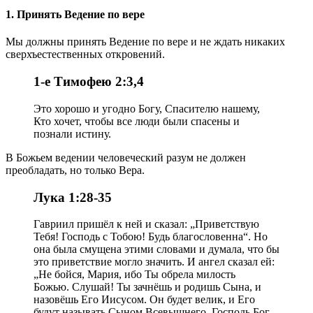
1. Принять Ведение по вере
Мы должны принять Ведение по вере и не ждать никаких
сверхъестественных откровений.
1-е Тимофею 2:3,4
Это хорошо и угодно Богу, Спасителю нашему,
Кто хочет, чтобы все люди были спасены и
познали истину.
В Божьем ведении человеческий разум не должен
преобладать, но только Вера.
Лука 1:28-35
Гавриил пришёл к ней и сказал: „Приветствую
Тебя! Господь с Тобою! Будь благословенна“. Но
она была смущена этими словами и думала, что бы
это приветствие могло значить. И ангел сказал ей:
„Не бойся, Мария, ибо Ты обрела милость
Божью. Слушай! Ты зачнёшь и родишь Сына, и
назовёшь Его Иисусом. Он будет велик, и Его
будут называть Сыном Всевышнего. Господь Бог