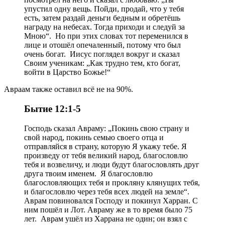
упустил одну вещь. Пойди, продай, что у тебя
есть, затем раздай деньги бедным и обретёшь
награду на небесах. Тогда приходи и следуй за
Мною“. Но при этих словах тот переменился в
лице и отошёл опечаленный, потому что был
очень богат. Иисус поглядел вокруг и сказал
Своим ученикам: „Как трудно тем, кто богат,
войти в Царство Божье!“
Авраам также оставил всё не на 90%.
Бытие 12:1-5
Господь сказал Авраму: „Покинь свою страну и
свой народ, покинь семью своего отца и
отправляйся в страну, которую Я укажу тебе. Я
произведу от тебя великий народ, благословлю
тебя и возвеличу, и люди будут благословлять друг
друга твоим именем. Я благословлю
благословляющих тебя и прокляну клянущих тебя,
и благословлю через тебя всех людей на земле“.
Аврам повиновался Господу и покинул Харран. С
ним пошёл и Лот. Авраму же в то время было 75
лет. Аврам ушёл из Харрана не один; он взял с