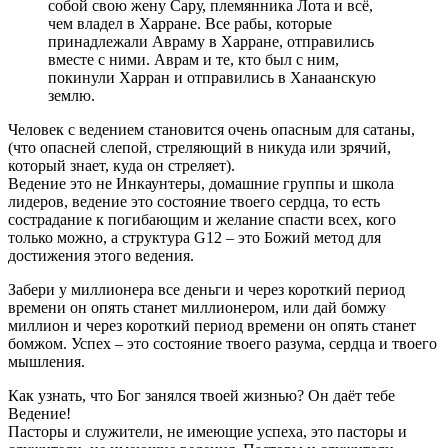
собой свою жену Сару, племянника Лота и всё,
чем владел в Харране. Все рабы, которые
принадлежали Авраму в Харране, отправились
вместе с ними. Аврам и те, кто был с ним,
покинули Харран и отправились в Ханаанскую
землю.
Человек с ведением становится очень опасным для сатаны,
(что опасней слепой, стреляющий в никуда или зрячий,
который знает, куда он стреляет).
Ведение это не Инкаунтеры, домашние группы и школа
лидеров, ведение это состояние твоего сердца, то есть
сострадание к погибающим и желание спасти всех, кого
только можно, а структура G12 – это Божий метод для
достижения этого ведения.
Забери у миллионера все деньги и через короткий период
времени он опять станет миллионером, или дай бомжу
миллион и через короткий период времени он опять станет
бомжом. Успех – это состояние твоего разума, сердца и твоего
мышления.
Как узнать, что Бог занялся твоей жизнью? Он даёт тебе
Ведение!
Пасторы и служители, не имеющие успеха, это пасторы и