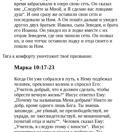
время забрасывали в озеро свою сеть. Он сказал
им: „Следуйте за Мной, и Я сделаю вас ловцами
душ“. И они сразу же оставили свои сети и
последовали за Ним. А Он пошёл дальше и увидел
других двух братьев: Иакова, сына Зеведея, и брата
его Иоанна. Он увидел их в лодке вместе с их
отцом Зеведеем, где они чинили сети. Он позвал
их, и они тотчас оставили лодку и отца своего и
пошли за Ним.
Тяга к комфорту уничтожит твоё призвание.
Марка 10:17-23
Когда Он уже собрался в путь, к Нему подбежал
человек, преклонил колени и спросил Его:
„Учитель добрый, что я должен сделать, чтобы
обрести вечную жизнь?“ Иисус ответил Ему:
„Почему ты называешь Меня добрым? Никто не
добр, кроме одного лишь Бога. Ты знаешь
заповеди: „не убивай, не прелюбодействуй, не
укради, не лжесвидетельствуй, не мошенничай,
почитай отца и мать““. Человек сказал Ему:
„Учитель, я следую этому с юности“. Иисус
посмотрел на него и сказал с любовью: „Ты