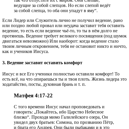
так что отпустите их с миром. Они слепые,
ведущие за собой слепцов. Но если слепой ведёт
за собой слепца, то оба они упадут в яму“.
Если Лидер или Служитель лично не получил ведение, рано
или поздно любой провал или неудача заставит тебя оставить
ведение, то есть если ведение чьё-то, то ты в нём долго не
протянешь. Ведение требует великого посвящения (под шумок
двигаться невозможно) Или наоборот: когда ведение стало
твоим личным откровением, тебя не остановит никто и ничто,
как и учеников Иисуса.
3. Ведение заставит оставить комфорт
Иисус и все Его ученики полностью оставили комфорт! То
есть всё, на что опираешься ты и твоя плоть. Жизнь лидера это
ходатайство, посты, духовная брань и т. п.
Матфея 4:17-22
С того времени Иисус начал проповедовать и
говорить: „Покайтесь, ибо Царство Небесное
близко“. Проходя мимо Галилейского озера, Он
увидел двух братьев: Симона, по прозванию Пётр,
и брата его Андрея. Они были рыбаками и в это